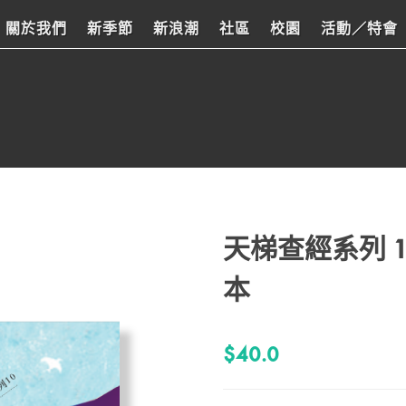
關於我們
新季節
新浪潮
社區
校園
活動／特會
天梯查經系列 1
本
$40.0