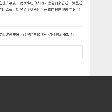
位甘於平庸、默默耕耘的人物。讓我們來看看，這些看
史的舞臺上扮演了什麼角色？在我們的信仰裏留下了什
關取書安排，可選擇自取或郵寄(郵費約HKD15)。