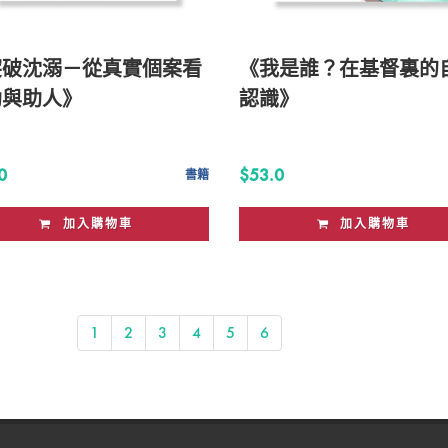
突破沈溺－從真實個案看
《我是誰？在基督裏的
助與助人》
認識》
0
$53.0
書籍
加入購物車
加入購物車
1
2
3
4
5
6