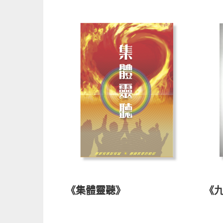
《集體靈聽》
《